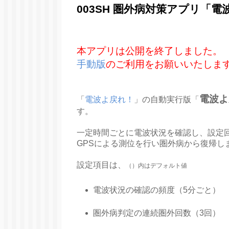
003SH 圏外病対策アプリ「
本アプリは公開を終了しました。
手動版
のご利用をお願いいたしま
電波よ
「
電波よ戻れ！
」の自動実行版「
す。
一定時間ごとに電波状況を確認し、設定
GPSによる測位を行い圏外病から復帰し
設定項目は、
（）内はデフォルト値
電波状況の確認の頻度（5分ごと）
圏外病判定の連続圏外回数（3回）