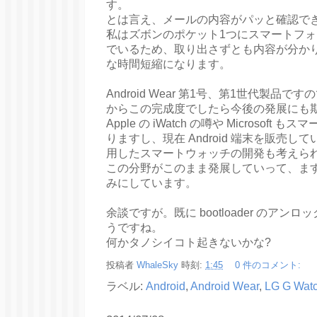
す。
とは言え、メールの内容がパッと確認で
私はズボンのポケット1つにスマートフ
でいるため、取り出さずとも内容が分か
な時間短縮になります。
Android Wear 第1号、第1世代製
からこの完成度でしたら今後の発展にも
Apple の iWatch の噂や Microso
りますし、現在 Android 端末を販売している
用したスマートウォッチの開発も考えら
この分野がこのまま発展していって、ま
みにしています。
余談ですが。既に bootloader のアンロッ
うですね。
何かタノシイコト起きないかな?
投稿者
WhaleSky
時刻:
1:45
0 件のコメント:
ラベル:
Android
,
Android Wear
,
LG G Wat