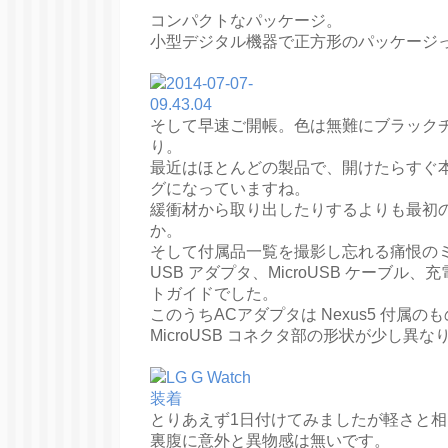
コンパクトなパッケージ。
小型デジタル機器で正方形のパッケージ
そして早速ご開帳。色は無難にブラック
り。
最近はほとんどの製品で、開けたらすぐ
グになっていますね。
緩衝材から取り出したりするよりも最初
か。
そして付属品一覧を撮影し忘れる痛恨のミ
USB アダプタ、MicroUSB ケーブ
トガイドでした。
このうちACアダプタは Nexus5 付属の
MicroUSB コネクタ部の形状が少し異な
とりあえず1日付けてみましたが軽さと
裏腹に意外と異物感は無いです。