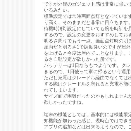
ですが外観のガジェット感は非常に強い
いるみたい。
標準設定では常時画面点灯となっていま
り高く、そのままだと非常に目立ちます
待機時消灯設定にしていても腕を時計を
するので、設定の変更をおすすめしてお
明るさ周りでもう一点、画面点灯時の明
屋内だと明るさ1で調度良いのですが屋
を上げると今度は屋内で…となります。
るさ自動設定が欲しかった所です。
バッテリーは1日ならもつようです。ク
きるので、1日使って家に帰るという運
ただし充電はクレードル経由でなくては
する際はクレードルを忘れると充電不能
れてしまいます。
サイズ面で困難だったのかもしれませんが
欲しかったですね。
端末の機能としては、基本的には機能限定版 
知機能が加わった感じ。現時点ではでき
アプリの追加などは出来るようなので、