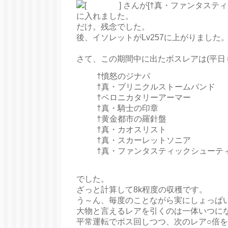
だけ。残念でした。
後、イソレットがLv257に上がりました。
さて、この期間中に出たボスレアは(平日
†憤怒のジナパ
†真・ブリニクルストームバンド
†ベロニカタリーアーマー
†真・騎士の印章
†黄金都市の羅針盤
†真・カオスリスト
†真・スカーレットソニア
†真・ファンタスティックシューティ
でした。
ざっと計算して8k程度の収穫です。
う～ん、毎度のことながら実にしょっぱ
大物と言えるレアを引くのは一体いつに
平常運転でボス回しつつ、次のレア○倍