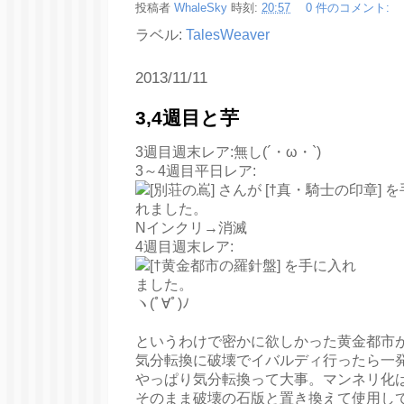
投稿者
WhaleSky
時刻:
20:57
0 件のコメント:
ラベル:
TalesWeaver
2013/11/11
3,4週目と芋
3週目週末レア:無し(´・ω・`)
3～4週目平日レア:
Nインクリ→消滅
4週目週末レア:
ヽ(ﾟ∀ﾟ)ﾉ
というわけで密かに欲しかった黄金都市
気分転換に破壊でイバルディ行ったら一
やっぱり気分転換って大事。マンネリ化
そのまま破壊の石版と置き換えて使用し