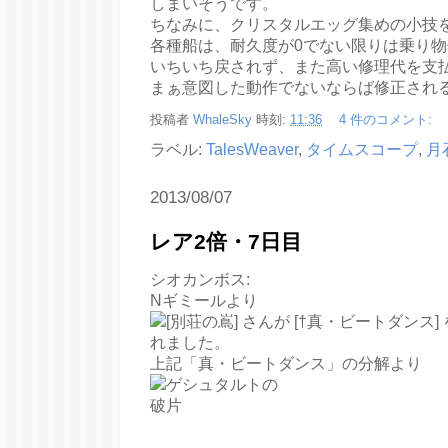
しまいそうです。
ちなみに、クリスタルエッグ集めの小技
各種船は、耐久度が0でない限りは乗り
いちいち戻されず、また高い修理代を支
まぁ意図した動作でないならば修正され
投稿者
WhaleSky
時刻:
11:36
4 件のコメント:
ラベル:
TalesWeaver
,
タイムスコープ
,
月
2013/08/07
レア2倍・7日目
シオカンボス:
Nギミールより
上記「真・ビートダンス」の分解より
----