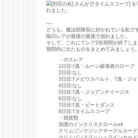
----
どうも、魔法部隊長に好かれている私で
隔日レアが最後の最後で崩れました。
そして、これにてレア2倍期間が終了しま
期間内に出たものをまとめてみましょう
・ボスレア
1日目:†真・ルーン破壊者のローブ
2日目:なし
3日目:†メビウスベルト、†真・ジョ
4日目:なし
5日目:†真・ジョアンナイージス
6日目:なし
7日目:†真・ビートダンス
8日目:†タイムスコープ
・雑貨類
加護のインクリスクロールx4
クリムゾンマジックサークルカードx
クリムゾンスラッシュラインカードx