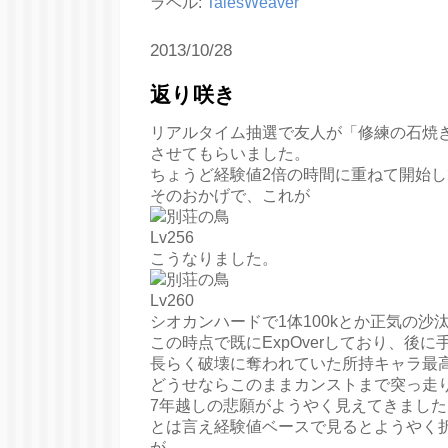
ラベル:
TalesWeaver
2013/10/28
返り咲き
リアルタイム抽選で友人が「修練の石焼
させてもらいました。
ちょうど経験値2倍の時間に重ねて開始して
そのおかげで、これが
こうなりました。
シオカンハードで1体100kとか正気の沙
この時点で既にExpOverしており、後に
長らく破壊に奪われていた所持キャラ最
どうせならこのままカンストまで突っ走
7年越しの悲願がようやく見えてきました
とは言え経験値ベースで見るとようやく
が…。