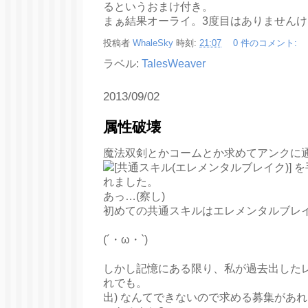
るというおまけ付き。
まぁ結果オーライ。3度目はありません
投稿者
WhaleSky
時刻:
21:07
0 件のコメント:
ラベル:
TalesWeaver
2013/09/02
属性破壊
魔法双剣とかコームとか求めてアンクに
あっ…(察し)
初めての共通スキルはエレメンタルブレイ
(´・ω・`)
しかし記憶にある限り、私が過去出した
れでも。
出) なんてできないので求める募集があ