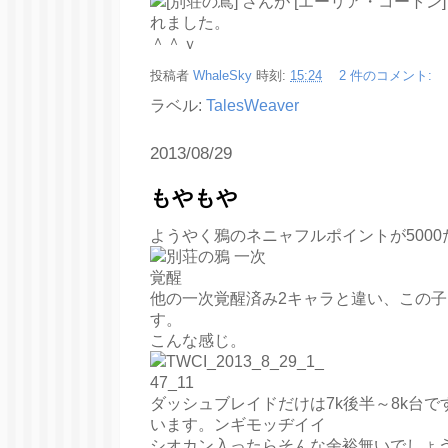
＾＾ｖ
投稿者
WhaleSky
時刻:
15:24
2 件のコメント:
ラベル:
TalesWeaver
2013/08/29
もやもや
ようやく鴉のネニャフルポイントが5000
他の一次覚醒済み2キャラと違い、この
す。
こんな感じ。
ダッシュブレイドだけは7k後半～8k台で
います。ンギモッヂイイ
シオカン入ったらそんな余裕無いでしょ