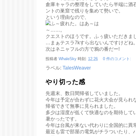
倉庫キャラの整理をしていたら半端に酒
ントの巣窟で残りを集めて勢いで。
という理由なので、
クエストのほうです。ふぅ疲いただきま
…まぁテスラ7kすら出ないんですけどね
次はネニャフルの方で鴉の番だー!
投稿者
WhaleSky
時刻:
12:26
0 件のコメント:
ラベル:
TalesWeaver
やり切った感
先週末、数日間帰省していました。
今年は予定が合わずに花火大会が見られ
帰省できて無事に見られました。
多少は湿度が低くて快適なのを期待して
暑かったです。
今年は台風が来ない代わりに全国的に異
最近も雷で部屋の電気がチラついたり、