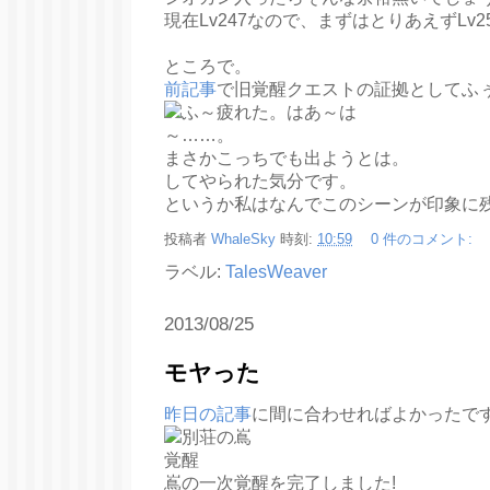
現在Lv247なので、まずはとりあえずLv
ところで。
前記事
で旧覚醒クエストの証拠としてふ
まさかこっちでも出ようとは。
してやられた気分です。
というか私はなんでこのシーンが印象に
投稿者
WhaleSky
時刻:
10:59
0 件のコメント:
ラベル:
TalesWeaver
2013/08/25
モヤった
昨日の記事
に間に合わせればよかったで
嶌の一次覚醒を完了しました!