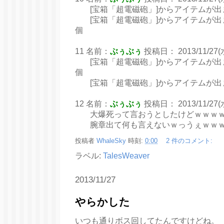
[宝箱「超電磁砲」]からアイテムが出ました
[宝箱「超電磁砲」]からアイテムが出まし
個
11 名前：
ぶぅぶぅ
投稿日： 2013/11/27(水)
[宝箱「超電磁砲」]からアイテムが出まし
個
[宝箱「超電磁砲」]からアイテムが出まし
12 名前：
ぶぅぶぅ
投稿日： 2013/11/27(水)
大爆死って言おうとしたけどｗｗｗ
腕章出て何も言えないｗっうぇｗｗ
投稿者
WhaleSky
時刻:
0:00
2 件のコメント:
ラベル:
TalesWeaver
2013/11/27
やらかした
いつも通りボス回してたんですけどね。