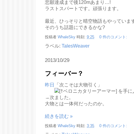
悲願達成まで後120mあまり…!
ラストスパートです。頑張ります。
最近、ひっそりと晴空物語もやっていま
そのうち話題にできるかな?
投稿者
WhaleSky
時刻:
9:25
0 件のコメント:
ラベル:
TalesWeaver
2013/10/29
フィーバー？
昨日
「次こそは大物引く」
→次
大物とは一体何だったのか。
続きを読む »
投稿者
WhaleSky
時刻:
3:35
0 件のコメント: