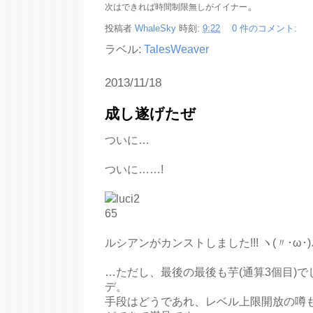
。
次はできれば時間制限無しがイイナー
投稿者
WhaleSky
時刻:
9:22
0 件のコメント:
ラベル:
TalesWeaver
2013/11/18
成し遂げたぜ
ついに…
ついに……!
ルシアンがカンストしました!!! ヽ(〃･ω･)ﾉ☆
…ただし、最後の最後も芋(通算3個目)
デ。
手段はどうであれ、レベル上限開放の噂