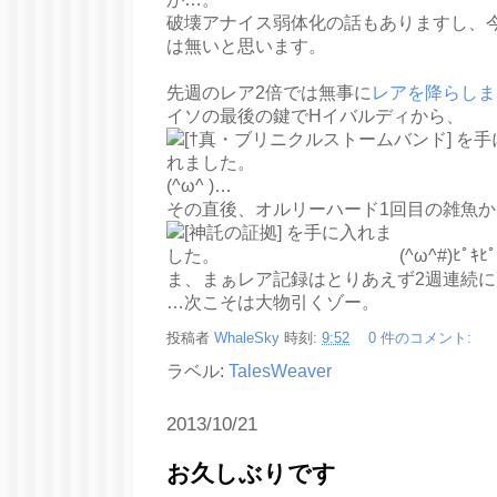
破壊アナイス弱体化の話もありますし、
は無いと思います。
先週のレア2倍では無事に
レアを降らしま
イソの最後の鍵でHイバルディから、
(^ω^ )…
その直後、オルリーハード1回目の雑魚か
(^ω^#)ﾋﾟｷﾋﾟ
ま、まぁレア記録はとりあえず2週連続に更新
…次こそは大物引くゾー。
投稿者
WhaleSky
時刻:
9:52
0 件のコメント:
ラベル:
TalesWeaver
2013/10/21
お久しぶりです