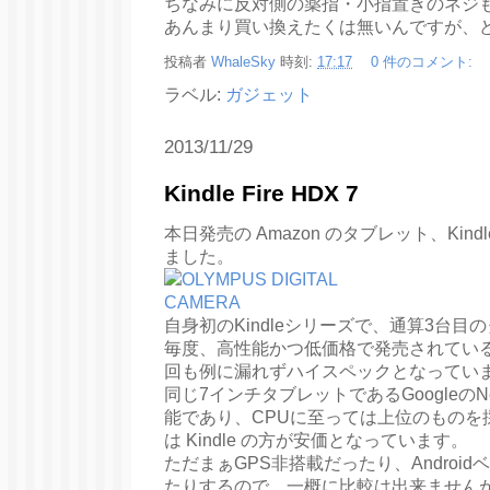
ちなみに反対側の薬指・小指置きのネジ
あんまり買い換えたくは無いんですが、
投稿者
WhaleSky
時刻:
17:17
0 件のコメント:
ラベル:
ガジェット
2013/11/29
Kindle Fire HDX 7
本日発売の Amazon のタブレット、Kindl
ました。
自身初のKindleシリーズで、通算3台
毎度、高性能かつ低価格で発売されているKin
回も例に漏れずハイスペックとなってい
同じ7インチタブレットであるGoogleの
能であり、CPUに至っては上位のものを
は Kindle の方が安価となっています。
ただまぁGPS非搭載だったり、Android
たりするので、一概に比較は出来ません