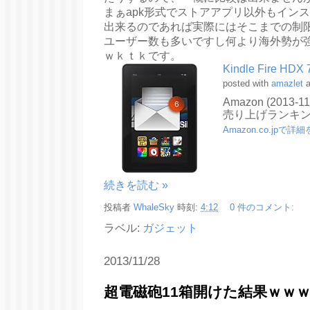
まぁapk形式でストアアプリ以外もイン
出来るのであれば実際にはそこまでの制
ユーザー数も多いですし何より海外勢が
ｗｋｔｋです。
Kindle Fire H
posted with
amazlet
a
Amazon (2013-11
売り上げランキング
Amazon.co.jpで詳
続きを読む »
投稿者
WhaleSky
時刻:
4:12
0 件のコメント:
ラベル:
ガジェット
2013/11/28
超電磁砲11箱開けた結果ｗｗ