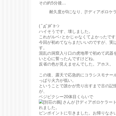
その約5分後…
耐久度が0になり、[†ディアボロケ
( ﾟдﾟ)ﾎﾟｶｰﾝ
ハイそうです、壊しました。
これがルベ↑とかじゃなくてよかったで
今回が初めてならまだいいのですが、実
す。
混乱の洞窟入り口の虎地帯で初めて武器
いと心に誓ったんですけどね。
反省の色が見えませんでした。アホス。
この後、露天で応急的にコラシスモナー
っぱり火力が低い。
ということで誰かが売り出すまで古の記
が、
ベジピクシー20体目くらいで
ピンポイントに引きました。お帰りなさ