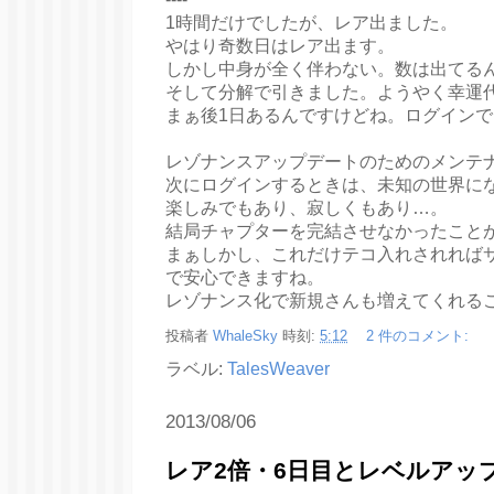
1時間だけでしたが、レア出ました。
やはり奇数日はレア出ます。
しかし中身が全く伴わない。数は出てる
そして分解で引きました。ようやく幸運
まぁ後1日あるんですけどね。ログイン
レゾナンスアップデートのためのメンテ
次にログインするときは、未知の世界に
楽しみでもあり、寂しくもあり…。
結局チャプターを完結させなかったこと
まぁしかし、これだけテコ入れされれば
で安心できますね。
レゾナンス化で新規さんも増えてくれる
投稿者
WhaleSky
時刻:
5:12
2 件のコメント:
ラベル:
TalesWeaver
2013/08/06
レア2倍・6日目とレベルアッ