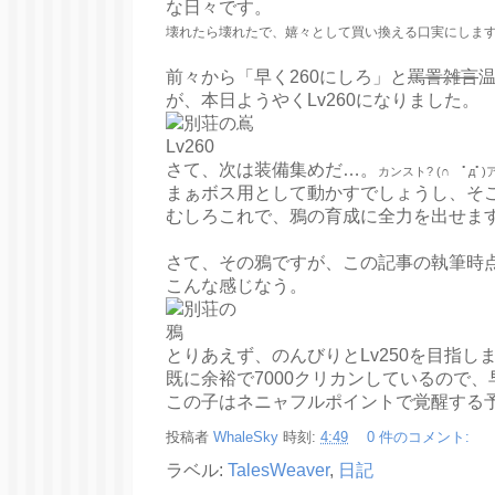
な日々です。
壊れたら壊れたで、嬉々として買い換える口実にしま
前々から「早く260にしろ」と
罵詈雑言
が、本日ようやくLv260になりました。
さて、次は装備集めだ…。
カンスト? (∩ ﾟд
まぁボス用として動かすでしょうし、そ
むしろこれで、鴉の育成に全力を出せま
さて、その鴉ですが、この記事の執筆時点で
こんな感じなう。
とりあえず、のんびりとLv250を目指し
既に余裕で7000クリカンしているので
この子はネニャフルポイントで覚醒する
投稿者
WhaleSky
時刻:
4:49
0 件のコメント:
ラベル:
TalesWeaver
,
日記