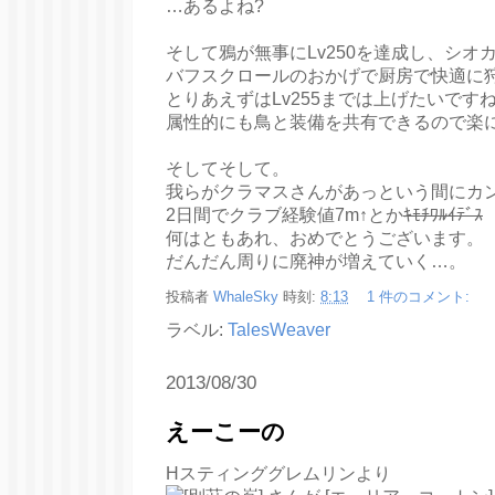
…あるよね?
そして鴉が無事にLv250を達成し、シオ
バフスクロールのおかげで厨房で快適に
とりあえずはLv255までは上げたいです
属性的にも鳥と装備を共有できるので楽
そしてそして。
我らがクラマスさんがあっという間にカン
2日間でクラブ経験値7m↑とか
ｷﾓﾁﾜﾙｲﾃﾞｽ
何はともあれ、おめでとうございます。
だんだん周りに廃神が増えていく…。
投稿者
WhaleSky
時刻:
8:13
1 件のコメント:
ラベル:
TalesWeaver
2013/08/30
えーこーの
Hスティンググレムリンより