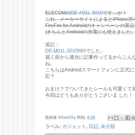
ELECOMの
DE-A01L-3010
です…が！
これ、メーカーサイトによるとiPhone
FireFox for Androidのキャンペーン
(きちんとAndroidの充電にも使えました。
追記：
DE-
U
01L-3010WH
でした。
届く前から適当に記事作ってるからこん
ね。
こちらはAndroidスマートフォンに正式に
応？
おまけ？でついてきたシールも可愛くて
今回はどうもありがとうございま した！
投稿者
WhaleSky
時刻:
6:08
ラベル:
ガジェット
,
日記
,
未分類