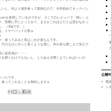
►
►
しいし、何より場所食って面倒なので、今回初めてネックバン
►
comを使用しているのですが、そこでのレビューで「軽い」と
►
が、実際に手にとってみて、まさかこれほどだとは思わなかっ
►
。（30gです。）
▼
は、イヤーパッドの形ｗ
ｗ
が、使ってみると実はこれが楽なんです。
、穴の入口にポンと置くような感じ。外の音も聞こえて安心で
特に低音域が・・・
►
スを聞くわけでもないし、とりあえず聞こえていればいいの
►
公開中
かったです。
電
、保ってくれることを期待しますｗ
シ