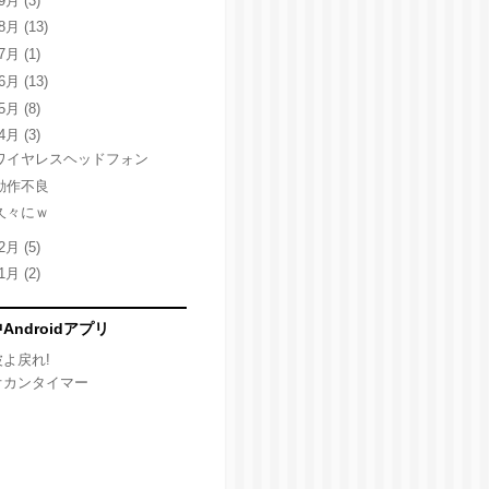
9月
(3)
8月
(13)
7月
(1)
6月
(13)
5月
(8)
4月
(3)
ワイヤレスヘッドフォン
動作不良
久々にｗ
2月
(5)
1月
(2)
Androidアプリ
波よ戻れ!
オカンタイマー