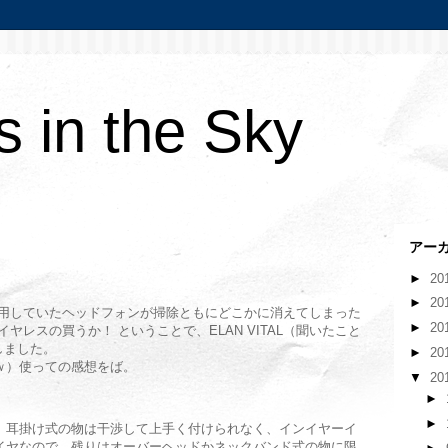
 in the Sky
アー
►
20
►
20
用していたヘッドフォンが掃除ともにどこかに消えてしまった
►
20
ヤレスの買うか！ ということで、ELAN VITAL（聞いたこと
しました。
►
20
ｗ）使っての感想をば。
▼
20
►
►
、耳掛け式の物は干渉して上手く付けられなく、インイヤーイ
イヤなので、残りはオーバーヘッドかネックバンド式の物に限