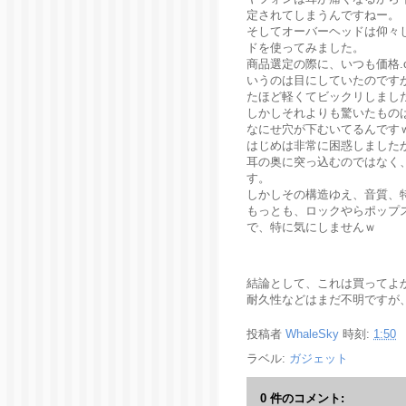
定されてしまうんですねー。
そしてオーバーヘッドは仰々
ドを使ってみました。
商品選定の際に、いつも価格.
いうのは目にしていたのです
たほど軽くてビックリしました
しかしそれよりも驚いたもの
なにせ穴が下むいてるんです
はじめは非常に困惑しました
耳の奥に突っ込むのではなく
す。
しかしその構造ゆえ、音質、
もっとも、ロックやらポップ
で、特に気にしませんｗ
結論として、これは買ってよ
耐久性などはまだ不明ですが
投稿者
WhaleSky
時刻:
1:50
ラベル:
ガジェット
0 件のコメント: