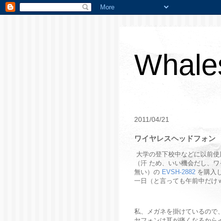
Whales
2011/04/21
ワイヤレスヘッドフォン
大学の登下校中などに以前使
（汗 ため、いい機会だし、ワイ
無い）の
EVSH-2882
を購入
一日（と言っても午前中だけ
私、メガネを掛けているので
ヤフォンは耳が痛くなるから