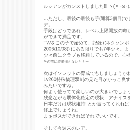
ルシアンがカンストしました!!! ヽ(〃･ω･)ﾉ☆
…ただし、最後の最後も芋(通算3個目)
デ。
手段はどうであれ、レベル上限開放の噂
ができて満足です。
TWをこの子で始めて、記録 ((ネクソン
2006/10/08)) にある限りでも7年少
少々前にクラブも移籍しているので、心機
その前に装備揃えないとナー
次はイソレットの育成でもしましょうか
Lv260特殊物理双剣の見た目がかっこ
みたいですね。
何より使ってて楽しいのが大きいでしょ
残念ながら弱体化確定の現状、アナイス
日本だけは現状維持! とか言ってくれれ
修正でしょうね。
まぁボスができればそれでいいです。
そして今週末のレア。