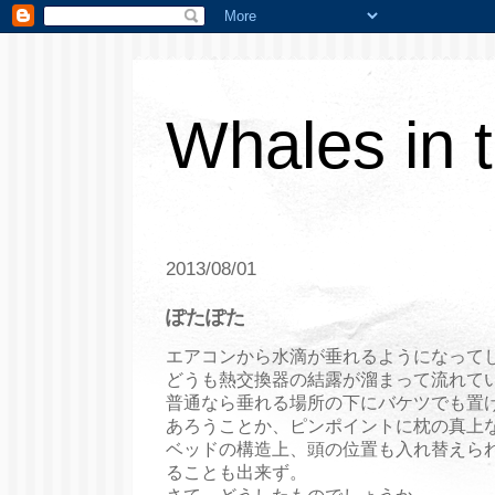
Whales in 
2013/08/01
ぽたぽた
エアコンから水滴が垂れるようになって
どうも熱交換器の結露が溜まって流れて
普通なら垂れる場所の下にバケツでも置
あろうことか、ピンポイントに枕の真上なん
ベッドの構造上、頭の位置も入れ替えら
ることも出来ず。