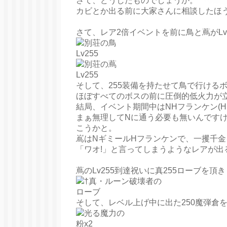
さて、どうしたものでしょうか。
カビとか出る前に大家さんに相談したほ
さて、レア2倍イベントを前に鳥と蔦がLv2
そして、255装備を持たせて鳥で行ける
ほぼすべてのボスの前に圧倒的低火力が
結局、イベント期間中はNHフランケン(
まぁ無理してNに通う必要も無いんです
こうかと。
嶌はNギミールHフランケンで、一攫千
「ワオ!」と言ってしまうようなレアが出
蔦のLv255到達祝いに真255ローブを頂
そして、レベル上げ中に出た250魔弾倉